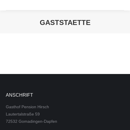
GASTSTAETTE
Sie befinden sich hier:
ANSCHRIFT
Gasthof Pension Hirsch
Lautertalstraße 59
72532 Gomadingen-Dapfen