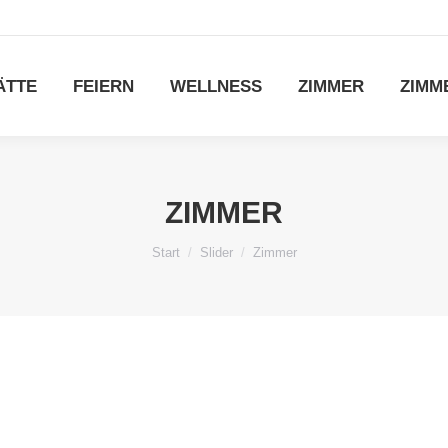
ÄTTE
FEIERN
WELLNESS
ZIMMER
ZIMM
ZIMMER
Sie befinden sich hier:
Start
Slider
Zimmer