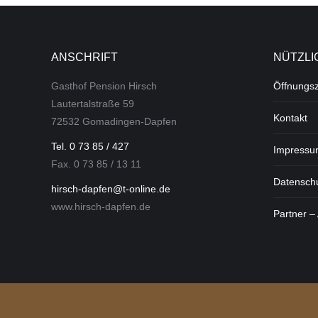
ANSCHRIFT
NÜTZLI
Gasthof Pension Hirsch
Öffnungsz
Lautertalstraße 59
Kontakt
72532 Gomadingen-Dapfen
Tel. 0 73 85 / 427
Impressu
Fax. 0 73 85 / 13 11
Datensch
hirsch-dapfen@t-online.de
www.hirsch-dapfen.de
Partner –